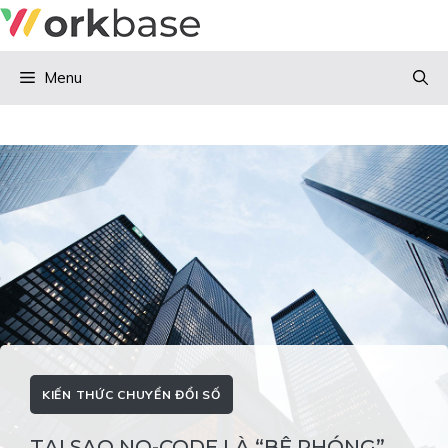
Skip
to
content
Menu
KIẾN THỨC CHUYỂN ĐỔI SỐ
TẠI SAO NO-CODE LÀ “BỆ PHÓNG”