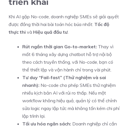
triển khai
Khi AI gặp No-code, doanh nghiệp SMEs sẽ giải quyết
được đồng thời hai bài toán hóc búa nhất:
Tốc độ
thực thi
và
Hiệu quả đầu tư
.
Rút ngắn thời gian Go-to-market:
Thay vì
mất 6 tháng xây dựng chatbot hỗ trợ nội bộ
theo cách truyền thống, với No-code, bạn có
thể thiết lập và vận hành chỉ trong vài phút.
Tư duy “Fail-fast” (Thử nghiệm và sai
nhanh):
No-code cho phép SMEs thử nghiệm
nhiều kịch bản AI với rủi ro thấp. Nếu một
workflow không hiệu quả, quản lý có thể chỉnh
sửa logic ngay lập tức mà không tốn kém chi phí
lập trình lại.
Tối ưu hóa ngân sách:
Doanh nghiệp chỉ cần