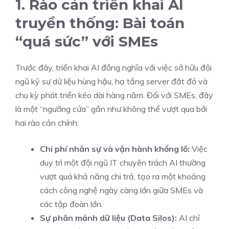
1. Rào cản triển khai AI
truyền thống: Bài toán
“quá sức” với SMEs
Trước đây, triển khai AI đồng nghĩa với việc sở hữu đội
ngũ kỹ sư dữ liệu hùng hậu, hạ tầng server đắt đỏ và
chu kỳ phát triển kéo dài hàng năm. Đối với SMEs, đây
là một “ngưỡng cửa” gần như không thể vượt qua bởi
hai rào cản chính:
Chi phí nhân sự và vận hành khổng lồ:
Việc
duy trì một đội ngũ IT chuyên trách AI thường
vượt quá khả năng chi trả, tạo ra một khoảng
cách công nghệ ngày càng lớn giữa SMEs và
các tập đoàn lớn.
Sự phân mảnh dữ liệu (Data Silos):
AI chỉ